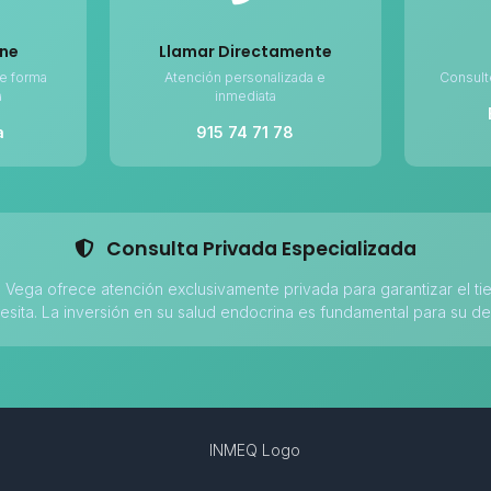
ine
Llamar Directamente
e forma
Atención personalizada e
Consult
a
inmediata
a
915 74 71 78
Consulta Privada Especializada
a Vega ofrece atención exclusivamente privada para garantizar el t
esita. La inversión en su salud endocrina es fundamental para su de