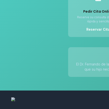
Pedir Cita Onl
Reserve su consulta d
rápida y sencill
Reservar Cit
El Dr. Fernando de l
que su hijo nec