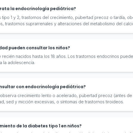
rata la endocrinología pediátrica?
tipo 1 y 2, trastornos del crecimiento, pubertad precoz o tardía, obe
os, trastornos suprarrenales y alteraciones del metabolismo del calci
edad pueden consultar los niños?
recién nacidos hasta los 18 años. Los trastornos endocrinos pued
a la adolescencia.
sultar con endocrinología pediátrica?
 observa crecimiento lento o acelerado, pubertad precoz (antes de 
ad, sed y micción excesivas, o síntomas de trastornos tiroideos.
miento de la diabetes tipo 1 en niños?