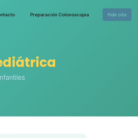
Pide cita
ntacto
Preparación Colonoscopia
ediátrica
nfantiles