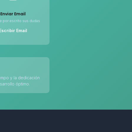
Enviar Email
e por escrito sus dudas
Escribir Email
iempo y la dedicación
sarrollo óptimo.