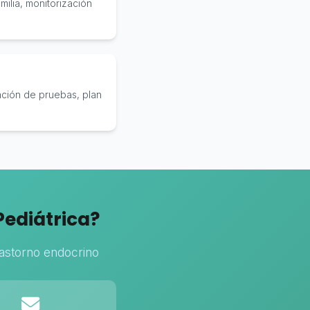
milia, monitorización
tación de pruebas, plan
Pediátrica?
rastorno endocrino