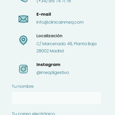
(+34) 915 74 71 78
E-mail
info@clinicainmeq.com
Localización
C/ Marcenado 49, Planta Baja
28002 Madrid
Instagram
@imeqdigestivo
Tu nombre
Tu correo electrónico