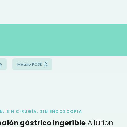
Métido POSE
N, SIN CIRUGÍA, SIN ENDOSCOPIA
balón gástrico ingerible
Allurion