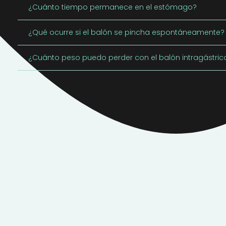
¿Cuánto tiempo permanece en el estómago?
¿Qué ocurre si el balón se pincha espontáneamente?
¿Cuánto peso puedo perder con el balón intragástric