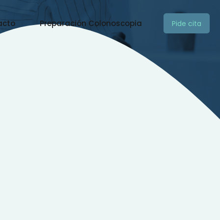
acto
Preparación Colonoscopia
Pide cita