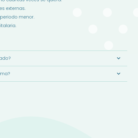
es externas.
 periodo menor.
talaria.
cado?
rama?