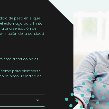
érdida de peso en el que
n el estómago para limitar
ona una sensación de
isminución de la cantidad
iento dietético no es
o como para plantearse
omo mínimo un índice de