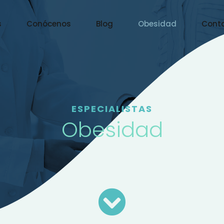
s
Conócenos
Blog
Obesidad
Cont
ESPECIALISTAS
Obesidad