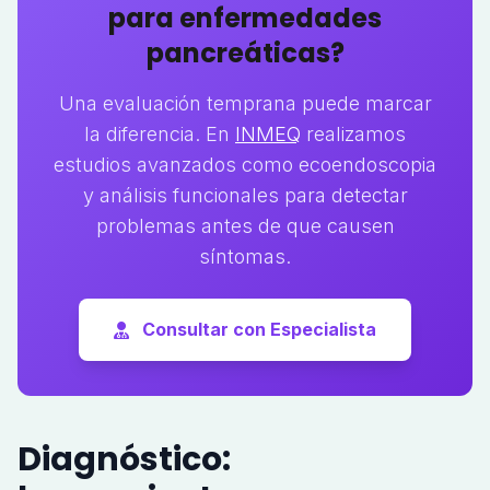
para enfermedades
pancreáticas?
Una evaluación temprana puede marcar
la diferencia. En
INMEQ
realizamos
estudios avanzados como ecoendoscopia
y análisis funcionales para detectar
problemas antes de que causen
síntomas.
Consultar con Especialista
Diagnóstico: