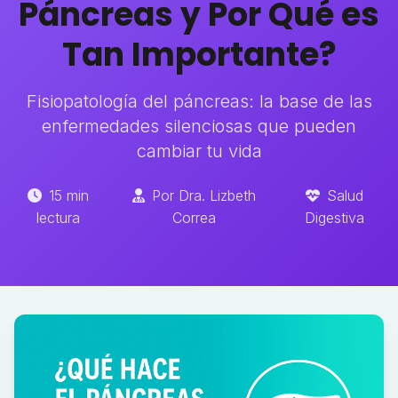
Páncreas y Por Qué es
Tan Importante?
Fisiopatología del páncreas: la base de las
enfermedades silenciosas que pueden
cambiar tu vida
15 min
Por Dra. Lizbeth
Salud
lectura
Correa
Digestiva